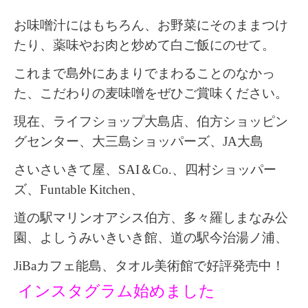
お味噌汁にはもちろん、
お野菜にそのままつけ
たり、
薬味やお肉と炒めて白ご飯にのせて。
これまで島外にあまりでまわることのなかっ
た、
こだわりの麦味噌をぜひご賞味ください。
現在、
ライフショップ大島店、伯方ショッピン
グセンター、大三島ショッパーズ、JA大島
さいさいきて屋、SAI＆Co.、四村ショッパー
ズ、
Funtable Kitchen、
道の駅マリンオアシス伯方、多々羅しまなみ公
園、よしうみいきいき館、
道の駅今治湯ノ浦、
JiBaカフェ能島、タオル美術館
で好評発売中！
インスタグラム始めました