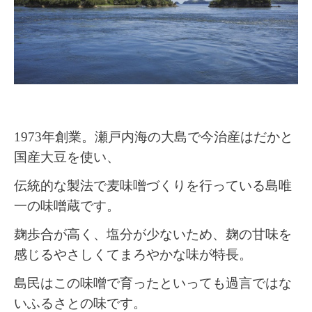
1973年創業。
瀬戸内海の大島で今治産はだかと
国産大豆を使い、
伝統的な製法で麦味噌づくりを
行っている島唯
一の味噌蔵です。
麹歩合が高く、塩分が少ないため、
麹の甘味を
感じるやさしくてまろやかな味が特長。
島民はこの味噌で育ったといっても
過言ではな
いふるさとの味です。